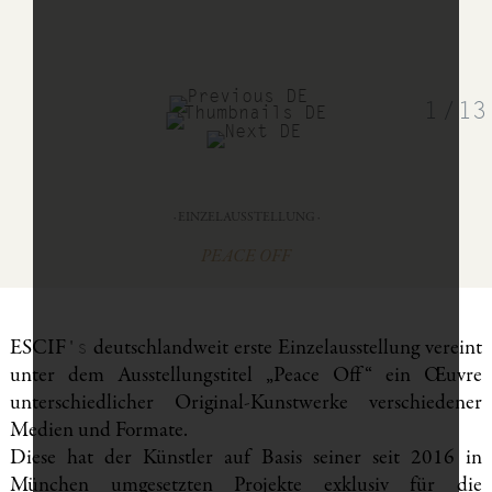
1
/
13
· EINZELAUSSTELLUNG ·
PEACE OFF
ESCIF
deutschlandweit erste Einzelausstellung vereint
's
unter dem Ausstellungstitel „Peace Off“ ein Œuvre
unterschiedlicher Original-Kunstwerke verschiedener
Medien und Formate.
Diese hat der Künstler auf Basis seiner seit 2016 in
München umgesetzten Projekte exklusiv für die