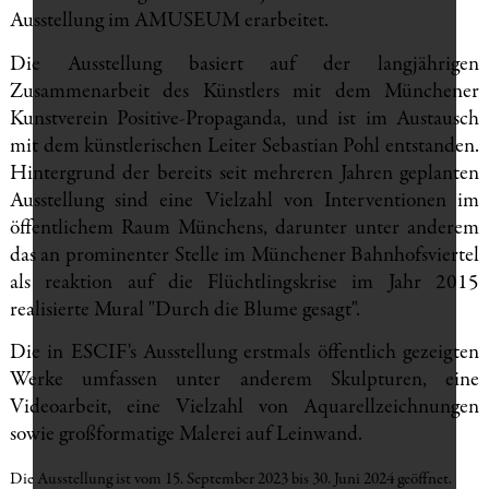
Ausstellung im AMUSEUM erarbeitet.
Die Ausstellung basiert auf der langjährigen
Zusammenarbeit des Künstlers mit dem Münchener
Kunstverein Positive-Propaganda, und ist im Austausch
mit dem künstlerischen Leiter Sebastian Pohl entstanden.
Hintergrund der bereits seit mehreren Jahren geplanten
Ausstellung sind eine Vielzahl von Interventionen im
öffentlichem Raum Münchens, darunter unter anderem
das an prominenter Stelle im Münchener Bahnhofsviertel
als reaktion auf die Flüchtlingskrise im Jahr 2015
realisierte Mural "Durch die Blume gesagt".
Die in ESCIF's Ausstellung erstmals öffentlich gezeigten
Werke umfassen unter anderem Skulpturen, eine
Videoarbeit, eine Vielzahl von Aquarellzeichnungen
sowie großformatige Malerei auf Leinwand.
Die Ausstellung ist vom 15. September 2023 bis 30. Juni 2024 geöffnet.