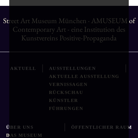
Street Art Museum München · AMUSEUM of
Contemporary Art - eine Institution des
Kunstvereins Positive-Propaganda
|
|
AKTUELL
AUSSTELLUNGEN
AKTUELLE AUSSTELLUNG
VERNISSAGEN
RÜCKSCHAU
KÜNSTLER
FÜHRUNGEN
|
ÜBER UNS
ÖFFENTLICHER RAUM
DAS MUSEUM